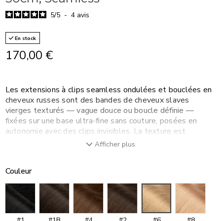
5
/
5
-
4
avis
En stock
170,00 €
Les extensions à clips seamless ondulées et bouclées en
cheveux russes sont des bandes de cheveux slaves
vierges texturés — vague douce ou boucle définie —
fixées sur une base ultra-fine sans couture, posées en
autonomie avec des clips invisibles. La texture est
permanente et résiste au lavage. Sans colle, sans coiffeur,
Afficher plus
sans engagement. Disponibles en 100g et 50 cm, en
plusieurs nuances naturelles, elles se posent en moins de
Couleur
5 minutes et apportent volume, longueur et mouvement à
une chevelure lisse ou naturellement ondulée.
#1
#1B
#4
#2
#6
#8