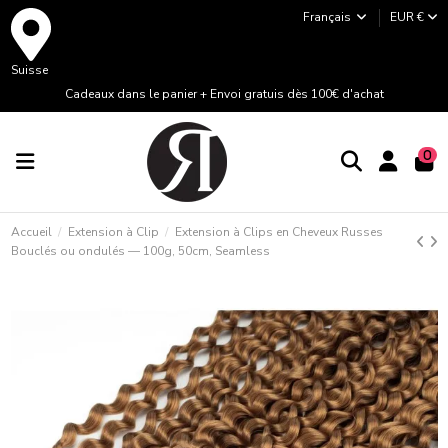
Français
EUR €
Suisse
Cadeaux dans le panier + Envoi gratuis dès 100€ d'achat
0
Accueil
Extension à Clip
Extension à Clips en Cheveux Russes
Bouclés ou ondulés — 100g, 50cm, Seamless