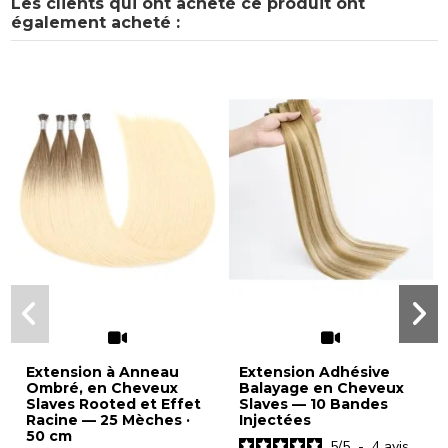
Les clients qui ont acheté ce produit ont
également acheté :
Extension à Anneau
Extension Adhésive
Ombré, en Cheveux
Balayage en Cheveux
Slaves Rooted et Effet
Slaves — 10 Bandes
Racine — 25 Mèches ·
Injectées
50 cm
5
/
5
-
4
avis