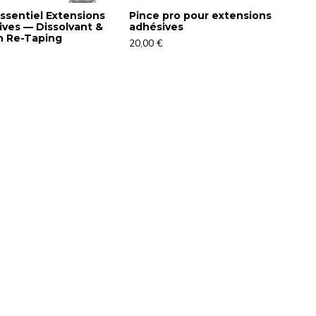
ssentiel Extensions
Pince pro pour extensions
ves — Dissolvant &
adhésives
h Re-Taping
20,00 €