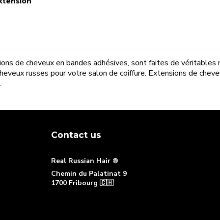
xtension
e
ons de cheveux en bandes adhésives, sont faites de véritables
cheveux russes pour votre salon de coiffure. Extensions de cheve
.
Contact us
Real Russian Hair ®
Chemin du Palatinat 9
1700 Fribourg 🇨🇭
+41 76 490 88 22
[email protected]