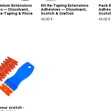
emium Extensions
Kit Re-Taping Extensions
Pack E
s — Dissolvant,
Adhésives — Dissolvant,
Adhési
e-Taping & Pince
Scotch & Grattoir
Scotc
50,00 €
45,00 €
pour scotch -