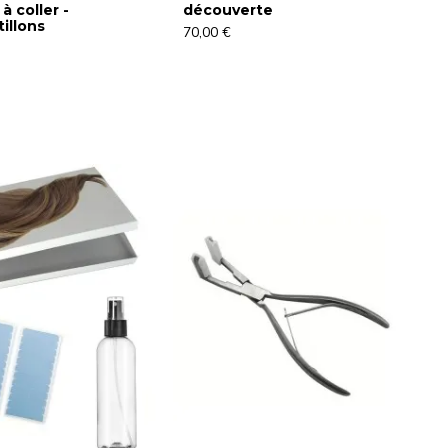
à coller -
découverte
illons
70,00 €