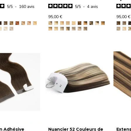
5
/
5
-
160
avis
5
/
5
-
4
avis
95,00 €
95,00 €
n Adhésive
Nuancier 52 Couleurs de
Exten