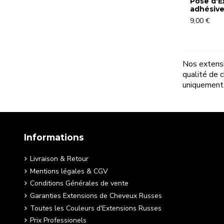
Pose d'E
adhésiv
9,00 €
Nos extensi
qualité de 
uniquement
Informations
Livraison & Retour
Mentions légales & CGV
Conditions Générales de vente
Garanties Extensions de Cheveux Russes
Toutes les Couleurs d'Extensions Russes
Prix Professionels