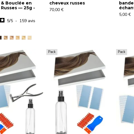
 & Bouclée en
cheveux russes
bande 
Russes — 25g -
échant
70,00 €
5,00 €
5
/
5
-
159
avis
Pack
Pack