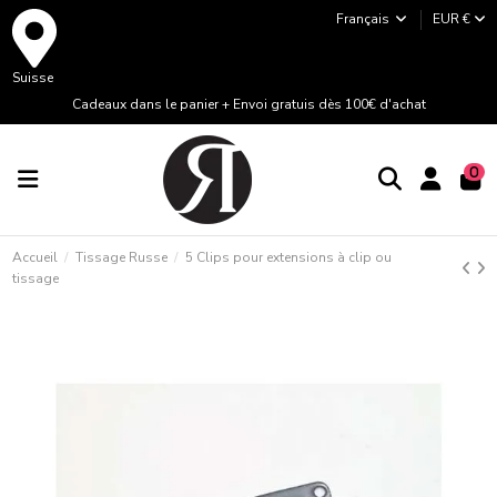
Français
EUR €
Suisse
Cadeaux dans le panier + Envoi gratuis dès 100€ d'achat
0
Accueil
Tissage Russe
5 Clips pour extensions à clip ou
tissage