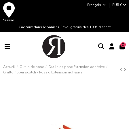
Français
EUR €
Suisse
Cadeaux dans le panier + Envoi gratuis dès 100€ d'achat
0
Accueil
Outils de pose
Outils de pose Extension adhésive
Grattoir pour scotch - Pose d'Extension adhésive