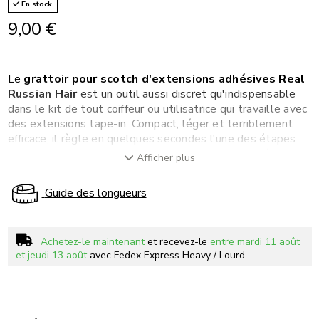
En stock
9,00 €
Le
grattoir pour scotch d'extensions adhésives Real
Russian Hair
est un outil aussi discret qu'indispensable
dans le kit de tout coiffeur ou utilisatrice qui travaille avec
des extensions tape-in. Compact, léger et terriblement
efficace, il règle en quelques secondes l'une des étapes
les plus fastidieuses du re-taping : le retrait des résidus
Afficher plus
de colle et de film adhésif sur les bandes après dépose.
Son
embout dentelé en plastique souple
racle la
Guide des longueurs
surface de la bande sans l'abîmer ni effiler les cheveux.
Contrairement aux méthodes alternatives — ongle,
peigne, spatule — le grattoir est conçu spécifiquement
Achetez-le maintenant
et recevez-le
entre mardi 11 août
pour la géométrie des bandes tape-in : sa largeur
et jeudi 13 août
avec Fedex Express Heavy / Lourd
correspond exactement à celle d'une bande standard, ce
qui permet de nettoyer toute la surface en un seul
passage. Le
manche ergonomique
offre une bonne prise
en main, même lors d'une session de re-taping longue, et