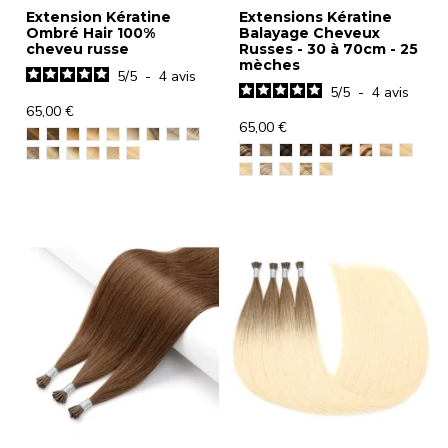
Extension Kératine
Extensions Kératine
Ombré Hair 100%
Balayage Cheveux
cheveu russe
Russes - 30 à 70cm - 25
mèches
5
/
5
-
4
avis
5
/
5
-
4
avis
65,00 €
65,00 €