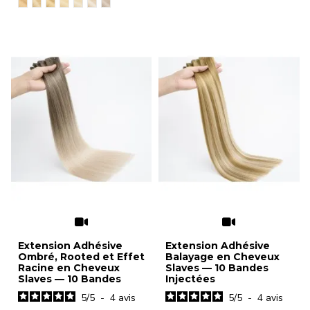
Extension Adhésive
Extension Adhésive
Ombré, Rooted et Effet
Balayage en Cheveux
Racine en Cheveux
Slaves — 10 Bandes
Slaves — 10 Bandes
Injectées
5
/
5
-
4
avis
5
/
5
-
4
avis