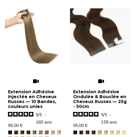
Extension Adhésive
Extension Adhésive
Injectée en Cheveux
Ondulée & Bouclée en
Russes — 10 Bandes,
Cheveux Russes — 25g
couleurs unies
- 50cm
5
/
5
-
5
/
5
-
160
avis
159
avis
95,00 €
95,00 €