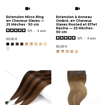
Extension Micro Ring
Extension à Anneau
en Cheveux Slaves —
Ombré, en Cheveux
25 Mèches · 50 cm
Slaves Rooted et Effet
Racine — 25 Mèches ·
5
/
5
-
4
avis
50 cm
5
/
5
-
4
avis
65,00 €
65,00 €