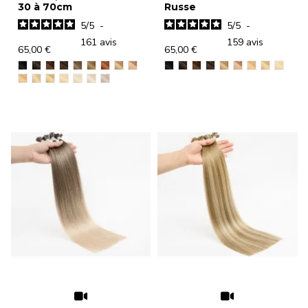
30 à 70cm
Russe
5
/
5
-
5
/
5
-
161
avis
159
avis
65,00 €
65,00 €