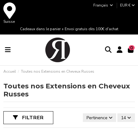
Français
EUR €
Suisse
Cadeaux dans le panier + Envoi gratuis dès 100€ d'achat
0
Accueil
Toutes nos Extensions en Cheveux Russes
Toutes nos Extensions en Cheveux
Russes
FILTRER
Pertinence
14