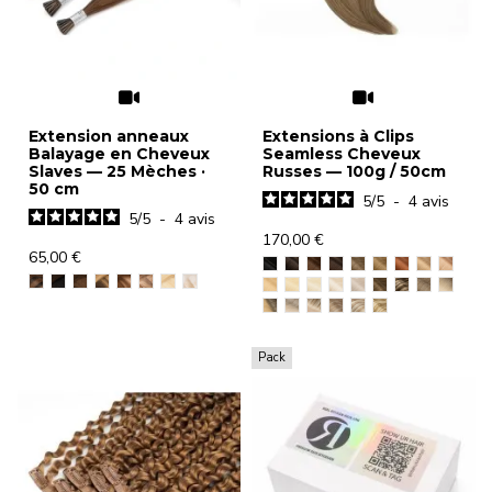
Extension anneaux
Extensions à Clips
Balayage en Cheveux
Seamless Cheveux
Slaves — 25 Mèches ·
Russes — 100g / 50cm
50 cm
5
/
5
-
4
avis
5
/
5
-
4
avis
170,00 €
65,00 €
Pack