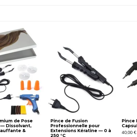
emium de Pose
Pince de Fusion
Pince 
 — Dissolvant,
Professionnelle pour
Capsu
auffante &
Extensions Kératine — 0 à
40,00 €
250 °C