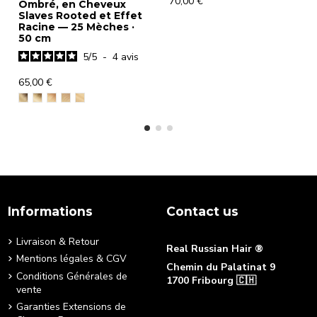
70,00 €
Ombré, en Cheveux
Slaves Rooted et Effet
Racine — 25 Mèches ·
50 cm
5
/
5
-
4
avis
65,00 €
Informations
Contact us
Livraison & Retour
Real Russian Hair ®
Mentions légales & CGV
Chemin du Palatinat 9
Conditions Générales de
1700 Fribourg 🇨🇭
vente
+41 76 490 88 22
Garanties Extensions de
[email protected]