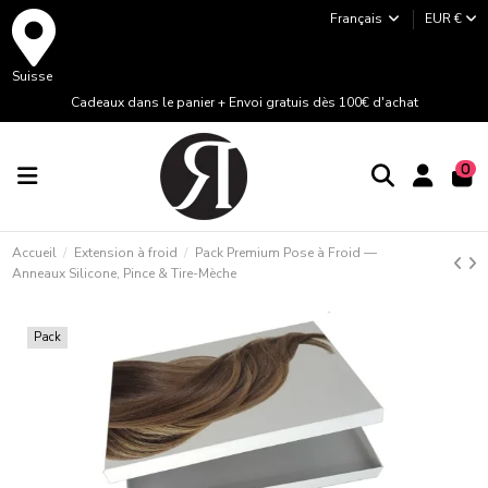
Français
EUR €
Suisse
Cadeaux dans le panier + Envoi gratuis dès 100€ d'achat
0
Accueil
Extension à froid
Pack Premium Pose à Froid —
Anneaux Silicone, Pince & Tire-Mèche
Pack